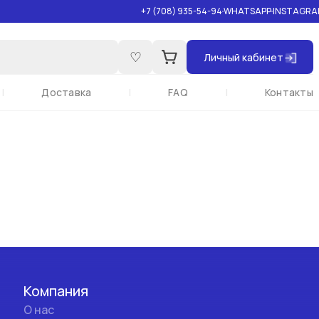
+7 (708) 935-54-94
WHATSAPP
INSTAGRA
♡
Личный кабинет
|
Доставка
|
FAQ
|
Контакты
Компания
О нас