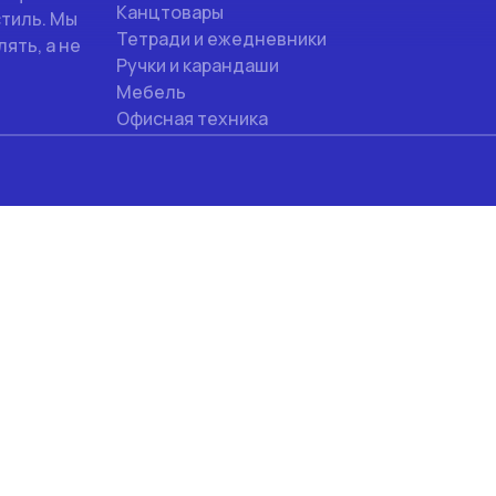
Канцтовары
стиль. Мы
Тетради и ежедневники
ять, а не
Ручки и карандаши
Мебель
Офисная техника