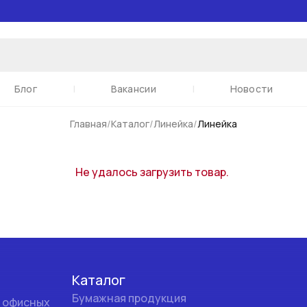
 или артикулу
Блог
|
Вакансии
|
Новости
Главная
/
Каталог
/
Линейка
/
Линейка
Не удалось загрузить товар.
Каталог
Бумажная продукция
и офисных