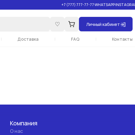
+7 (777) 777-77-77
WHATSAPP
INSTAGRA
♡
Личный кабинет
|
Доставка
|
FAQ
|
Контакты
Компания
О нас