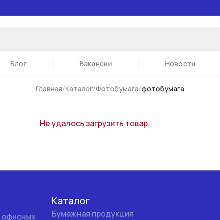
 или артикулу
Блог
|
Вакансии
|
Новости
Главная
/
Каталог
/
Фотобумага
/
фотобумага
Не удалось загрузить товар.
Каталог
Бумажная продукция
и офисных