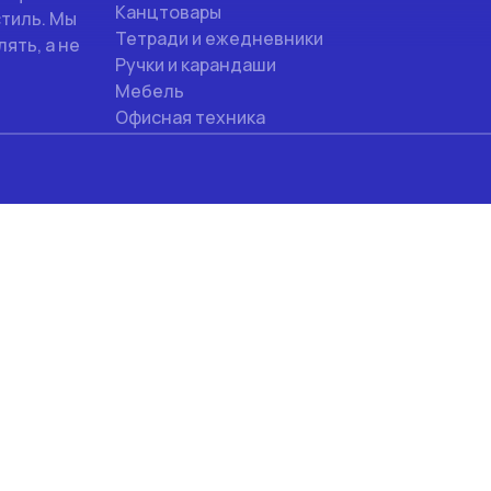
Канцтовары
стиль. Мы
Тетради и ежедневники
ять, а не
Ручки и карандаши
Мебель
Офисная техника