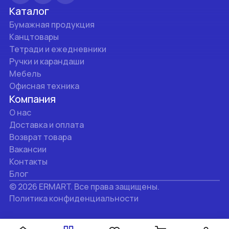
Каталог
77)
Бумажная продукция
7-
Канцтовары
-
Тетради и ежедневники
ATSAPP
Ручки и карандаши
STAGRAM
Мебель
Офисная техника
Компания
О нас
Доставка и оплата
Возврат товара
Вакансии
Контакты
Блог
© 2026 ERMART. Все права защищены.
Политика конфиденциальности