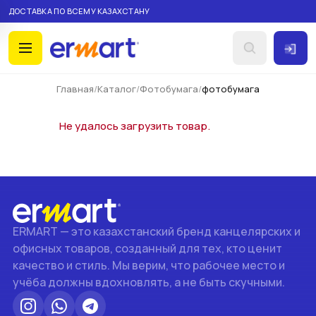
ДОСТАВКА ПО ВСЕМУ КАЗАХСТАНУ
×
Личн
Личный
Главная
/
Каталог
/
Фотобумага
/
фотобумага
кабинет
Не удалось загрузить товар.
♡
Избранное
Корзина
ERMART — это казахстанский бренд канцелярских и
офисных товаров, созданный для тех, кто ценит
качество и стиль. Мы верим, что рабочее место и
грузка
учёба должны вдохновлять, а не быть скучными.
тегорий…